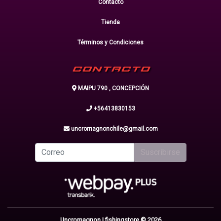
Contacto
Tienda
Términos y Condiciones
CONTACTO
MAIPU 790 , CONCEPCIÓN
+56413830153
uncromagnonchile@gmail.com
Suscribirse
Uncromagnon | fishingstore © 2026