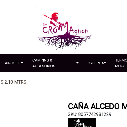
CAMPING &
TERMO
AIRSOFT
CYBERDAY
ACCESORIOS
MUGS
S 2.10 MTRS
CAÑA ALCEDO M
SKU: 8057742981229