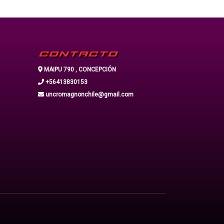
CONTACTO
MAIPU 790 , CONCEPCIÓN
+56413830153
uncromagnonchile@gmail.com