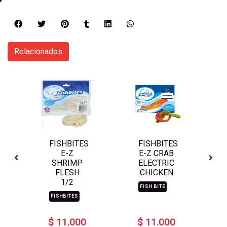
Relacionados
FISHBITES
FISHBITES
E-Z
E-Z CRAB
O
SHRIMP
ELECTRIC
FLESH
CHICKEN
1/2
FISH BITE
FISHBITES
$ 11.000
$ 11.000