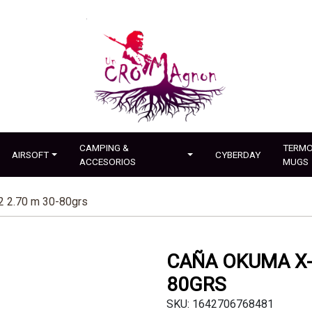
CAMPING &
TERMO
AIRSOFT
CYBERDAY
ACCESORIOS
MUGS
2.70 m 30-80grs
CAÑA OKUMA X-S
80GRS
SKU: 1642706768481