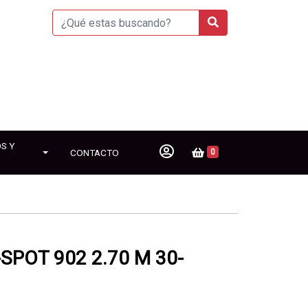
S Y
CONTACTO
0
POT 902 2.70 M 30-