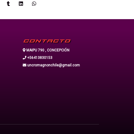
CONTACTO
MAIPU 790 , CONCEPCIÓN
+56413830153
uncromagnonchile@gmail.com