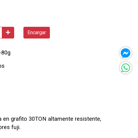
Encargar
-80g
os
a en grafito 30TON altamente resistente,
es fuji.