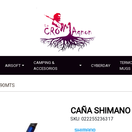
CAMPING &
TERMO
AIRSOFT
CYBERDAY
ACCESORIOS
MUGS
.90MTS
CAÑA SHIMANO 
SKU: 022255236317