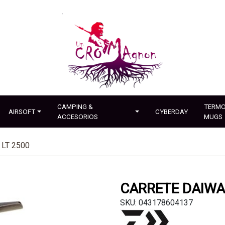
CAMPING &
TERMO
AIRSOFT
CYBERDAY
ACCESORIOS
MUGS
LT 2500
CARRETE DAIWA
SKU: 043178604137