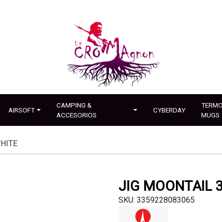
CAMPING &
TERMO
AIRSOFT
CYBERDAY
ACCESORIOS
MUGS
WHITE
JIG MOONTAIL 
SKU: 3359228083065