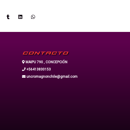
CONTACTO
MAIPU 790 , CONCEPCIÓN
+56413830153
uncromagnonchile@gmail.com