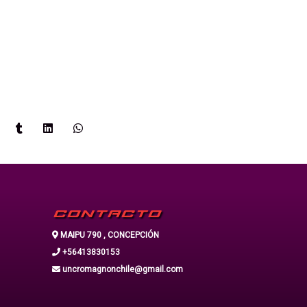
CONTACTO
MAIPU 790 , CONCEPCIÓN
+56413830153
uncromagnonchile@gmail.com