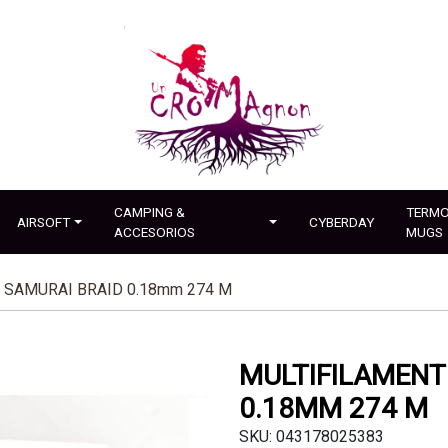
CAMPING &
TERMO
AIRSOFT
CYBERDAY
ACCESORIOS
MUGS
 SAMURAI BRAID 0.18mm 274 M
MULTIFILAMENT
0.18MM 274 M
SKU: 043178025383