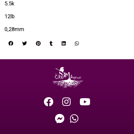
5.5k
12lb
0,28mm