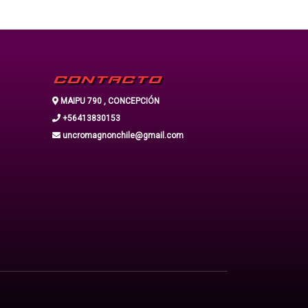
CONTACTO
MAIPU 790 , CONCEPCIÓN
+56413830153
uncromagnonchile@gmail.com