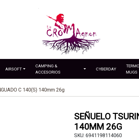
CAMPING &
TERMO
AIRSOFT
CYBERDAY
ACCESORIOS
MUGS
GUADO C 140(S) 140mm 26g
SEÑUELO TSURI
140MM 26G
SKU: 6941198114060