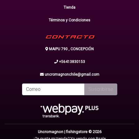
Tienda
Términos y Condiciones
CONTACTO
MAIPU 790 , CONCEPCIÓN
+56413830153
uncromagnonchile@gmail.com
Suscribirse
Uncromagnon | fishingstore © 2026
¿Te gusta mi tienda? Yo vendo con
Bsale