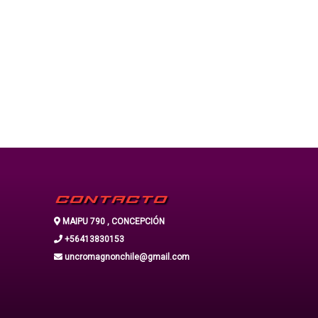
CONTACTO
MAIPU 790 , CONCEPCIÓN
+56413830153
uncromagnonchile@gmail.com