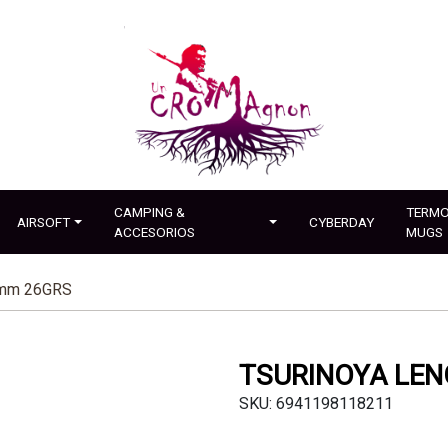
CAMPING &
TERMO
AIRSOFT
CYBERDAY
ACCESORIOS
MUGS
0mm 26GRS
TSURINOYA LE
SKU: 6941198118211