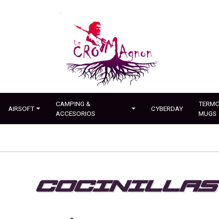
CAMPING &
TERMO
AIRSOFT
CYBERDAY
ACCESORIOS
MUGS
COCINILLAS