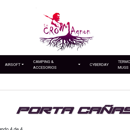
CAMPING &
TERMO
AIRSOFT
CYBERDAY
ACCESORIOS
MUGS
PORTA CAÑA
ando 4 de 4