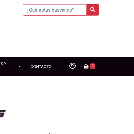
S Y
CONTACTO
0
S