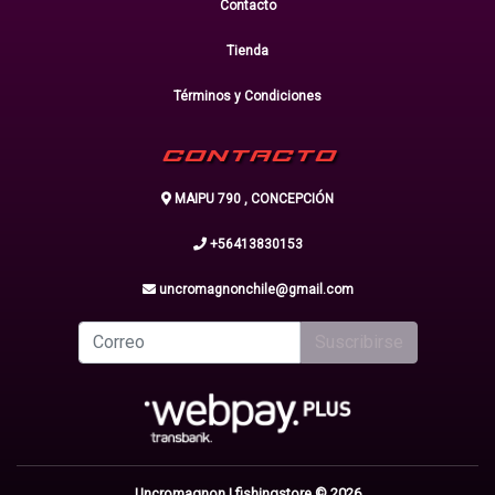
Contacto
Tienda
Términos y Condiciones
CONTACTO
MAIPU 790 , CONCEPCIÓN
+56413830153
uncromagnonchile@gmail.com
Suscribirse
Uncromagnon | fishingstore © 2026