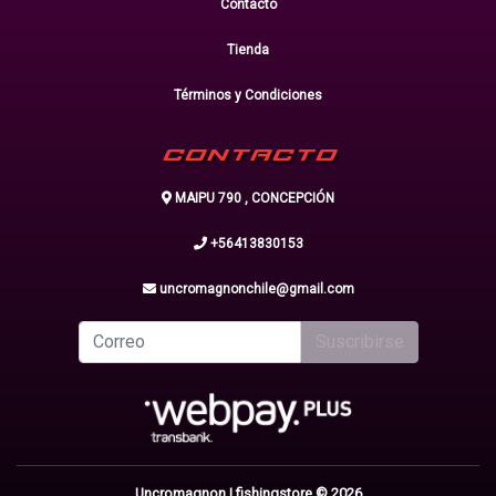
Contacto
Tienda
Términos y Condiciones
CONTACTO
MAIPU 790 , CONCEPCIÓN
+56413830153
uncromagnonchile@gmail.com
Suscribirse
Uncromagnon | fishingstore © 2026