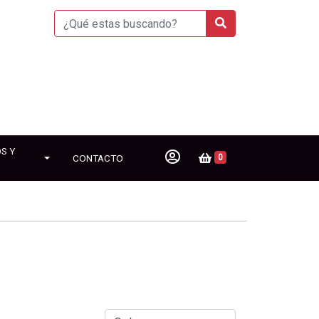
S Y
CONTACTO
0