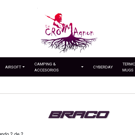
CAMPING &
TERMO
AIRSOFT
CYBERDAY
ACCESORIOS
MUGS
BRACO
ando 2 de 2