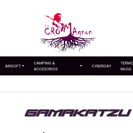
CAMPING &
TERMO
AIRSOFT
CYBERDAY
ACCESORIOS
MUGS
GAMAKATZU