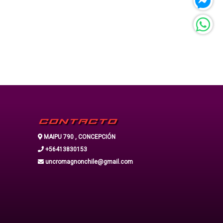
CONTACTO
MAIPU 790 , CONCEPCIÓN
+56413830153
uncromagnonchile@gmail.com