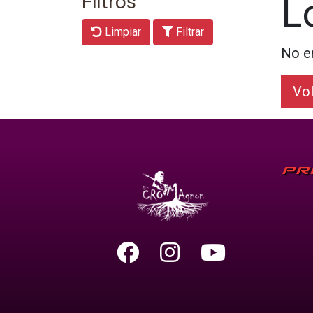
Filtros
L
Limpiar
Filtrar
No e
Vol
PR