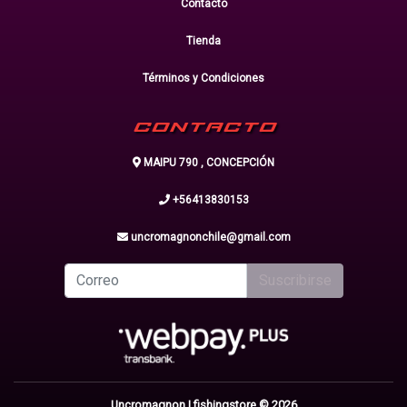
Contacto
Tienda
Términos y Condiciones
CONTACTO
MAIPU 790 , CONCEPCIÓN
+56413830153
uncromagnonchile@gmail.com
Suscribirse
Uncromagnon | fishingstore © 2026