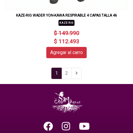
KAZE-RIG WADER YON-KAWA RESPIRABLE 4 CAPAS TALLA 46
KAZE RIG
$ 149.990
$ 112.493
Agregar al carro
1
2