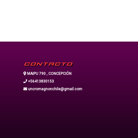
CONTACTO
MAIPU 790 , CONCEPCIÓN
+56413830153
uncromagnonchile@gmail.com