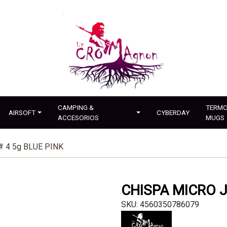
CAMPING &
TERMO
AIRSOFT
CYBERDAY
ACCESORIOS
MUGS
 4 5g BLUE PINK
CHISPA MICRO J
SKU: 4560350786079