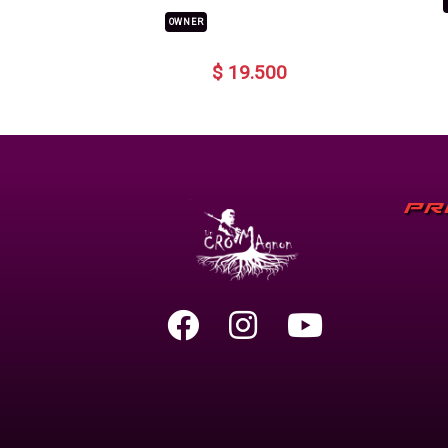
OWNER
$ 19.500
PR